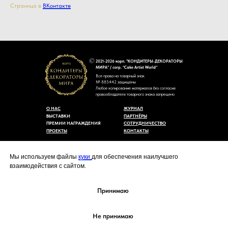
Страница в
ВКонтакте
2021-2026 корп. "КОНДИТЕРЫ-ДЕКОРАТОРЫ
МИРА" / corp. “Cake Artist World”
Все права на товарный знак
№ 885442 защищены
Любое копирование материалов без согласия
правообладателя товарного знака запрещено
О НАС
ЖУРНАЛ
ВЫСТАВКИ
ПАРТНЁРЫ
ПРЕМИИ НАГРАЖДЕНИЯ
СОТРУДНИЧЕСТВО
ПРОЕКТЫ
КОНТАКТЫ
Пользовательское соглашение
Договор-оферты
Мы используем файлы
куки
для обеспечения наилучшего
Политика конфиденциальности
взаимодействия с сайтом.
Согласие на обработку персональных данных
Уведомление об использовании файлов куки
cakeartistworld@mail.ru
Принимаю
Не принимаю