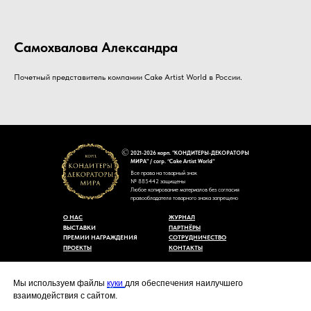
Самохвалова Александра
Почетный представитель компании Cake Artist World в России.
2021-2026 корп. "КОНДИТЕРЫ-ДЕКОРАТОРЫ
МИРА" / corp. “Cake Artist World”
Все права на товарный знак
№ 885442 защищены
Любое копирование материалов без согласия
правообладателя товарного знака запрещено
О НАС
ЖУРНАЛ
ВЫСТАВКИ
ПАРТНЁРЫ
ПРЕМИИ НАГРАЖДЕНИЯ
СОТРУДНИЧЕСТВО
ПРОЕКТЫ
КОНТАКТЫ
Пользовательское соглашение
Договор-оферты
Мы используем файлы
куки
для обеспечения наилучшего
Политика конфиденциальности
взаимодействия с сайтом.
Согласие на обработку персональных данных
Уведомление об использовании файлов куки