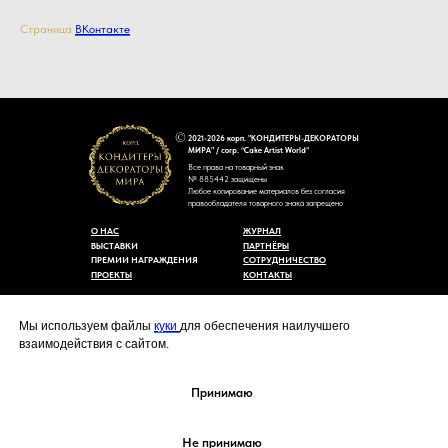
Страница
ВКонтакте
2021-2026 корп. "КОНДИТЕРЫ-ДЕКОРАТОРЫ
МИРА" / corp. “Cake Artist World”
Все права на товарный знак
№ 885442 защищены
Любое копирование материалов без согласия
правообладателя товарного знака запрещено
О НАС
ЖУРНАЛ
ВЫСТАВКИ
ПАРТНЁРЫ
ПРЕМИИ НАГРАЖДЕНИЯ
СОТРУДНИЧЕСТВО
ПРОЕКТЫ
КОНТАКТЫ
Пользовательское соглашение
Договор-оферты
Мы используем файлы
куки
для обеспечения наилучшего
Политика конфиденциальности
взаимодействия с сайтом.
Согласие на обработку персональных данных
Уведомление об использовании файлов куки
cakeartistworld@mail.ru
Принимаю
Не принимаю