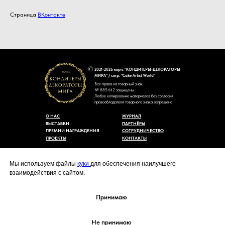
Страница
ВКонтакте
2021-2026 корп. "КОНДИТЕРЫ-ДЕКОРАТОРЫ
МИРА" / corp. “Cake Artist World”
Все права на товарный знак
№ 885442 защищены
Любое копирование материалов без согласия
правообладателя товарного знака запрещено
О НАС
ЖУРНАЛ
ВЫСТАВКИ
ПАРТНЁРЫ
ПРЕМИИ НАГРАЖДЕНИЯ
СОТРУДНИЧЕСТВО
ПРОЕКТЫ
КОНТАКТЫ
Пользовательское соглашение
Договор-оферты
Мы используем файлы
куки
для обеспечения наилучшего
Политика конфиденциальности
взаимодействия с сайтом.
Согласие на обработку персональных данных
Уведомление об использовании файлов куки
cakeartistworld@mail.ru
Принимаю
Не принимаю