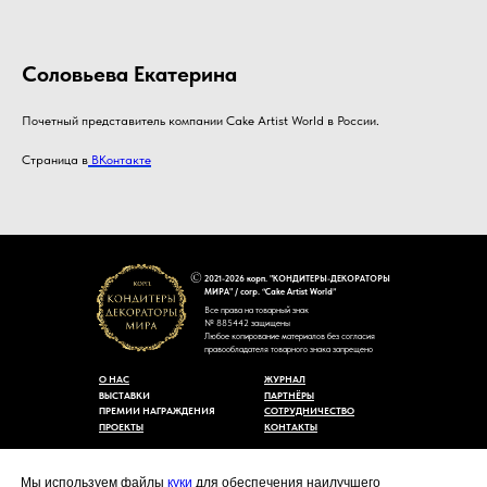
Соловьева Екатерина
Почетный представитель компании Cake Artist World в России.
Страница в
ВКонтакте
2021-2026 корп. "КОНДИТЕРЫ-ДЕКОРАТОРЫ
МИРА" / corp. “Cake Artist World”
Все права на товарный знак
№ 885442 защищены
Любое копирование материалов без согласия
правообладателя товарного знака запрещено
О НАС
ЖУРНАЛ
ВЫСТАВКИ
ПАРТНЁРЫ
ПРЕМИИ НАГРАЖДЕНИЯ
СОТРУДНИЧЕСТВО
ПРОЕКТЫ
КОНТАКТЫ
Пользовательское соглашение
Договор-оферты
Мы используем файлы
куки
для обеспечения наилучшего