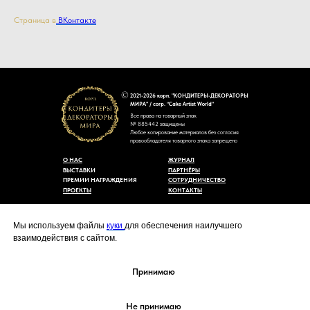
Страница в
ВКонтакте
2021-2026 корп. "КОНДИТЕРЫ-ДЕКОРАТОРЫ
МИРА" / corp. “Cake Artist World”
Все права на товарный знак
№ 885442 защищены
Любое копирование материалов без согласия
правообладателя товарного знака запрещено
О НАС
ЖУРНАЛ
ВЫСТАВКИ
ПАРТНЁРЫ
ПРЕМИИ НАГРАЖДЕНИЯ
СОТРУДНИЧЕСТВО
ПРОЕКТЫ
КОНТАКТЫ
Пользовательское соглашение
Договор-оферты
Мы используем файлы
куки
для обеспечения наилучшего
Политика конфиденциальности
взаимодействия с сайтом.
Согласие на обработку персональных данных
Уведомление об использовании файлов куки
cakeartistworld@mail.ru
Принимаю
Не принимаю