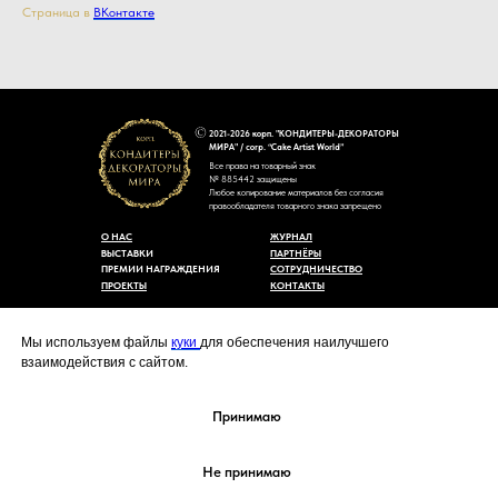
Страница в
ВКонтакте
2021-2026 корп. "КОНДИТЕРЫ-ДЕКОРАТОРЫ
МИРА" / corp. “Cake Artist World”
Все права на товарный знак
№ 885442 защищены
Любое копирование материалов без согласия
правообладателя товарного знака запрещено
О НАС
ЖУРНАЛ
ВЫСТАВКИ
ПАРТНЁРЫ
ПРЕМИИ НАГРАЖДЕНИЯ
СОТРУДНИЧЕСТВО
ПРОЕКТЫ
КОНТАКТЫ
Пользовательское соглашение
Договор-оферты
Мы используем файлы
куки
для обеспечения наилучшего
Политика конфиденциальности
взаимодействия с сайтом.
Согласие на обработку персональных данных
Уведомление об использовании файлов куки
cakeartistworld@mail.ru
Принимаю
Не принимаю