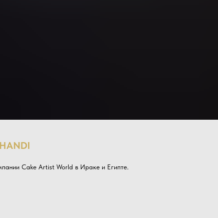
HANDI
пании Cake Artist World в Ираке и Египте.