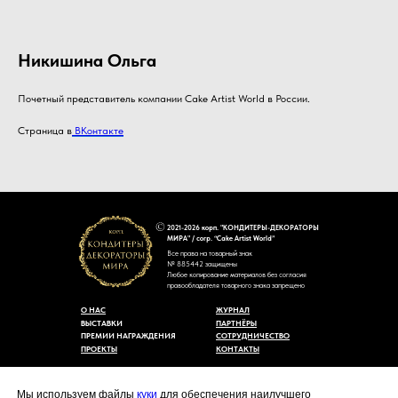
Никишина Ольга
Почетный представитель компании Cake Artist World в России.
Страница в
ВКонтакте
2021-2026 корп. "КОНДИТЕРЫ-ДЕКОРАТОРЫ
МИРА" / corp. “Cake Artist World”
Все права на товарный знак
№ 885442 защищены
Любое копирование материалов без согласия
правообладателя товарного знака запрещено
О НАС
ЖУРНАЛ
ВЫСТАВКИ
ПАРТНЁРЫ
ПРЕМИИ НАГРАЖДЕНИЯ
СОТРУДНИЧЕСТВО
ПРОЕКТЫ
КОНТАКТЫ
Пользовательское соглашение
Договор-оферты
Мы используем файлы
куки
для обеспечения наилучшего