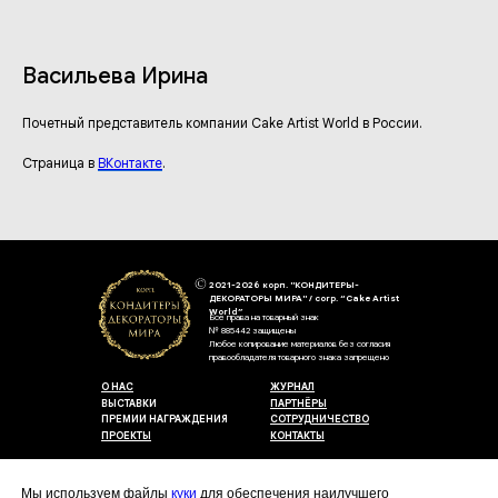
Васильева Ирина
Почетный представитель компании Cake Artist World в России.
Страница в
ВКонтакте
.
2021-2026 корп. "КОНДИТЕРЫ-
ДЕКОРАТОРЫ МИРА" / corp. “Cake Artist
World”
Все права на товарный знак
№ 885442 защищены
Любое копирование материалов без согласия
правообладателя товарного знака запрещено
О НАС
ЖУРНАЛ
ВЫСТАВКИ
ПАРТНЁРЫ
ПРЕМИИ НАГРАЖДЕНИЯ
СОТРУДНИЧЕСТВО
ПРОЕКТЫ
КОНТАКТЫ
Пользовательское соглашение
Договор-оферты
Мы используем файлы
куки
для обеспечения наилучшего