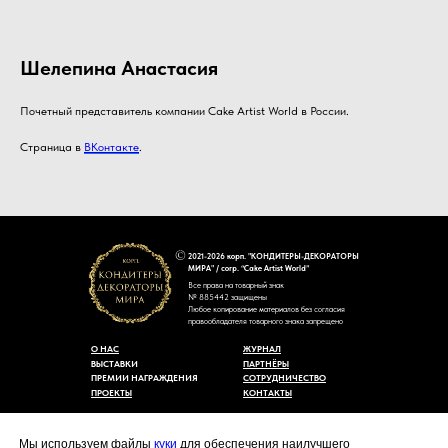
Шелепина Анастасия
Почетный представитель компании Cake Artist World в России.
Страница в
ВКонтакте
.
2021-2026 корп. "КОНДИТЕРЫ-ДЕКОРАТОРЫ
МИРА" / corp. “Cake Artist World”
Все права на товарный знак
№ 885442 защищены
Любое копирование материалов без согласия
правообладателя товарного знака запрещено
О НАС
ЖУРНАЛ
ВЫСТАВКИ
ПАРТНЁРЫ
ПРЕМИИ НАГРАЖДЕНИЯ
СОТРУДНИЧЕСТВО
ПРОЕКТЫ
КОНТАКТЫ
Пользовательское соглашение
Договор-оферты
Мы используем файлы
куки
для обеспечения наилучшего