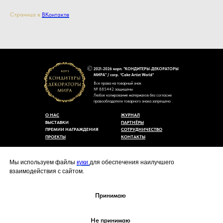
Страница в
ВКонтакте
2021-2026 корп. "КОНДИТЕРЫ-ДЕКОРАТОРЫ
МИРА" / corp. “Cake Artist World”
Все права на товарный знак
№ 885442 защищены
Любое копирование материалов без согласия
правообладателя товарного знака запрещено
О НАС
ЖУРНАЛ
ВЫСТАВКИ
ПАРТНЁРЫ
ПРЕМИИ НАГРАЖДЕНИЯ
СОТРУДНИЧЕСТВО
ПРОЕКТЫ
КОНТАКТЫ
Пользовательское соглашение
Договор-оферты
Мы используем файлы
куки
для обеспечения наилучшего
Политика конфиденциальности
взаимодействия с сайтом.
Согласие на обработку персональных данных
Уведомление об использовании файлов куки
cakeartistworld@mail.ru
Принимаю
Не принимаю