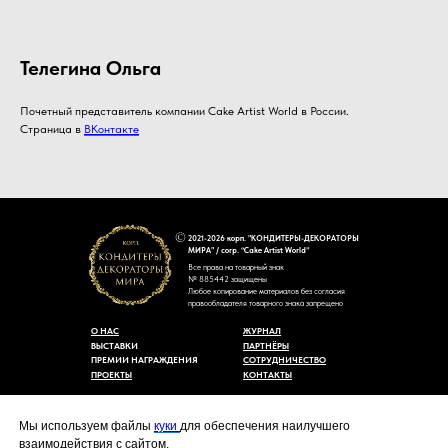
Телегина Ольга
Почетный представитель компании Cake Artist World в России.
Страница в
ВКонтакте
2021-2026 корп. "КОНДИТЕРЫ-ДЕКОРАТОРЫ
МИРА" / corp. “Cake Artist World”
Все права на товарный знак
№ 885442 защищены
Любое копирование материалов без согласия
правообладателя товарного знака запрещено
О НАС
ЖУРНАЛ
ВЫСТАВКИ
ПАРТНЁРЫ
ПРЕМИИ НАГРАЖДЕНИЯ
СОТРУДНИЧЕСТВО
ПРОЕКТЫ
КОНТАКТЫ
Пользовательское соглашение
Договор-оферты
Мы используем файлы
куки
для обеспечения наилучшего
Политика конфиденциальности
взаимодействия с сайтом.
Согласие на обработку персональных данных