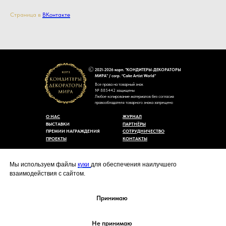
Страница в
ВКонтакте
2021-2026 корп. "КОНДИТЕРЫ-ДЕКОРАТОРЫ
МИРА" / corp. “Cake Artist World”
Все права на товарный знак
№ 885442 защищены
Любое копирование материалов без согласия
правообладателя товарного знака запрещено
О НАС
ЖУРНАЛ
ВЫСТАВКИ
ПАРТНЁРЫ
ПРЕМИИ НАГРАЖДЕНИЯ
СОТРУДНИЧЕСТВО
ПРОЕКТЫ
КОНТАКТЫ
Пользовательское соглашение
Договор-оферты
Мы используем файлы
куки
для обеспечения наилучшего
Политика конфиденциальности
взаимодействия с сайтом.
Согласие на обработку персональных данных
Уведомление об использовании файлов куки
cakeartistworld@mail.ru
Принимаю
Не принимаю