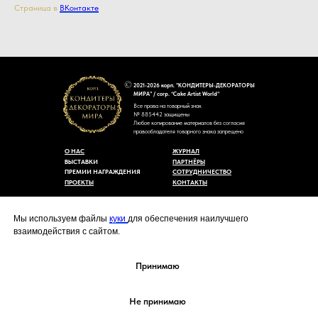
Страница в
ВКонтакте
2021-2026 корп. "КОНДИТЕРЫ-ДЕКОРАТОРЫ
МИРА" / corp. “Cake Artist World”
Все права на товарный знак
№ 885442 защищены
Любое копирование материалов без согласия
правообладателя товарного знака запрещено
О НАС
ЖУРНАЛ
ВЫСТАВКИ
ПАРТНЁРЫ
ПРЕМИИ НАГРАЖДЕНИЯ
СОТРУДНИЧЕСТВО
ПРОЕКТЫ
КОНТАКТЫ
Пользовательское соглашение
Договор-оферты
Мы используем файлы
куки
для обеспечения наилучшего
Политика конфиденциальности
взаимодействия с сайтом.
Согласие на обработку персональных данных
Уведомление об использовании файлов куки
cakeartistworld@mail.ru
Принимаю
Не принимаю