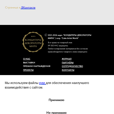
Страница в
ВКонтакте
2021-2026 корп. "КОНДИТЕРЫ-ДЕКОРАТОРЫ
МИРА" / corp. “Cake Artist World”
Все права на товарный знак
№ 885442 защищены
Любое копирование материалов без согласия
правообладателя товарного знака запрещено
О НАС
ЖУРНАЛ
ВЫСТАВКИ
ПАРТНЁРЫ
ПРЕМИИ НАГРАЖДЕНИЯ
СОТРУДНИЧЕСТВО
ПРОЕКТЫ
КОНТАКТЫ
Пользовательское соглашение
Договор-оферты
Мы используем файлы
куки
для обеспечения наилучшего
Политика конфиденциальности
взаимодействия с сайтом.
Согласие на обработку персональных данных
Уведомление об использовании файлов куки
cakeartistworld@mail.ru
Принимаю
Не принимаю