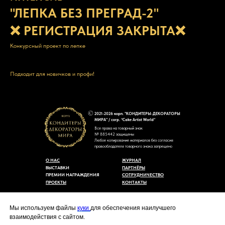
"ЛЕПКА БЕЗ ПРЕГРАД-2"
❌ РЕГИСТРАЦИЯ ЗАКРЫТА❌
Конкурсный проект по лепке
Подходит для новичков и профи!
2021-2026 корп. "КОНДИТЕРЫ-ДЕКОРАТОРЫ
МИРА" / corp. “Cake Artist World”
Все права на товарный знак
№ 885442 защищены
Любое копирование материалов без согласия
правообладателя товарного знака запрещено
О НАС
ЖУРНАЛ
ВЫСТАВКИ
ПАРТНЁРЫ
ПРЕМИИ НАГРАЖДЕНИЯ
СОТРУДНИЧЕСТВО
ПРОЕКТЫ
КОНТАКТЫ
Пользовательское соглашение
Договор-оферты
Мы используем файлы
куки
для обеспечения наилучшего
Политика конфиденциальности
взаимодействия с сайтом.
Согласие на обработку персональных данных