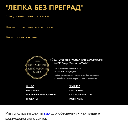
"ЛЕПКА БЕЗ ПРЕГРАД"
Конкурсный проект по лепке
Подходит для новичков и профи!
Регистрация закрыта!
2021-2026 корп. "КОНДИТЕРЫ-ДЕКОРАТОРЫ
МИРА" / corp. “Cake Artist World”
Все права на товарный знак
№ 885442 защищены
Любое копирование материалов без согласия
правообладателя товарного знака запрещено
О НАС
ЖУРНАЛ
ВЫСТАВКИ
ПАРТНЁРЫ
ПРЕМИИ НАГРАЖДЕНИЯ
СОТРУДНИЧЕСТВО
ПРОЕКТЫ
КОНТАКТЫ
Пользовательское соглашение
Договор-оферты
Мы используем файлы
куки
для обеспечения наилучшего
Политика конфиденциальности
взаимодействия с сайтом.
Согласие на обработку персональных данных
Уведомление об использовании файлов куки